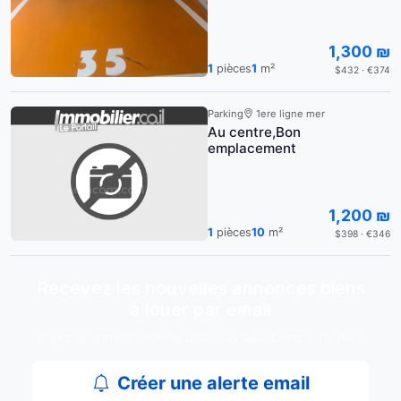
1,300 ₪
1
pièces
1
m²
$432 · €374
Parking
1ere ligne mer
Au centre,Bon
emplacement
1,200 ₪
1
pièces
10
m²
$398 · €346
Recevez les nouvelles annonces biens
à louer par email
Soyez le premier informé des nouveaux biens à Tel Aviv.
Créer une alerte email