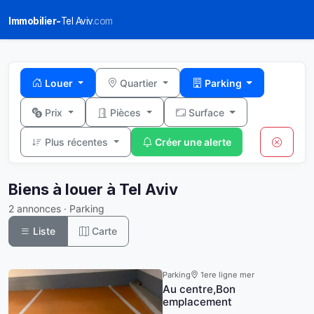
Immobilier-
Tel Aviv
.com
Louer
Quartier
Parking
Prix
Pièces
Surface
Plus récentes
Créer une alerte
Biens à louer à Tel Aviv
2 annonces · Parking
Liste
Carte
Parking
1ere ligne mer
Au centre,Bon
emplacement