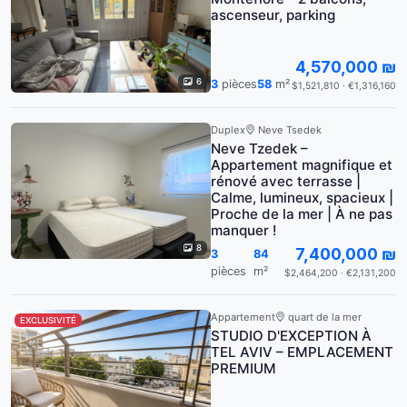
ascenseur, parking
4,570,000 ₪
6
3
pièces
58
m²
$1,521,810 · €1,316,160
Duplex
Neve Tsedek
Neve Tzedek –
Appartement magnifique et
rénové avec terrasse |
Calme, lumineux, spacieux |
Proche de la mer | À ne pas
manquer !
8
7,400,000 ₪
3
84
pièces
m²
$2,464,200 · €2,131,200
Appartement
quart de la mer
EXCLUSIVITÉ
STUDIO D'EXCEPTION À
TEL AVIV – EMPLACEMENT
PREMIUM