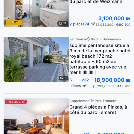
du parc et de Weizmann
3,100,000 ₪
11
2
pièces
74
m²
$1,032,300 · €892,800
Penthouse
Kerem Hatemanim
sublime pentahouse situe a
3 mn de la mer proche hotel
royal beach 172 m2
habitable + 60 m2 de
terrasse parking avec vue
mer !!!!!!!!!!!!!!
6
18,900,000 ₪
5
232
pièces
m²
$6,293,700 · €5,443,200
Appartement
Park Tzameret
EXCLUSIVITÉ
Grand 4 pièces à Pinkas, à
côté du parc Tsmaret