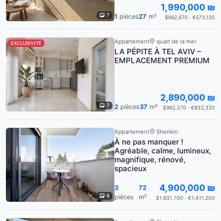
1,990,000 ₪
7
1
pièces
27
m²
$662,670 · €573,120
Appartement
quart de la mer
EXCLUSIVITÉ
LA PÉPITE À TEL AVIV –
EMPLACEMENT PREMIUM
2,890,000 ₪
7
2
pièces
37
m²
$962,370 · €832,320
Appartement
Shenkin
À ne pas manquer !
Agréable, calme, lumineux,
magnifique, rénové,
spacieux
4,900,000 ₪
3
72
8
pièces
m²
$1,631,700 · €1,411,200