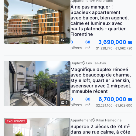
Appartement
Florentine
À ne pas manquer !
Spacieux appartement
avec balcon, bien agencé,
calme et lumineux avec
hauts plafonds - quartier
Florentine
8
3,690,000 ₪
3
68
pièces
m²
$1,228,770 · €1,062,720
Duplex
Lev Tel-Aviv
Magnifique duplex rénové
avec beaucoup de charme,
style loft, quartier Shenkin,
ascenseur avec 2 mirpeset,
immeuble récent
6,700,000 ₪
3
80
6
pièces
m²
$2,231,100 · €1,929,600
Appartement
Kikar Hamedina
EXCLUSIVITÉ
Superbe 2 pièces de 74 m²
dans une rue calme, à côté