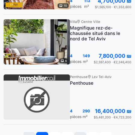
4,700,000 ₪
4
113
10
pièces
m²
$1,565,100 · €1,353,600
Villa
Centre Ville
Magnifique rez-de-
chaussée situé dans le
nord de Tel Aviv
7,800,000 ₪
4
149
6
pièces
m²
$2,597,400 · €2,246,400
Penthouse
Lev Tel-Aviv
Penthouse
16,400,000 ₪
4
290
pièces
m²
$5,461,200 · €4,723,200