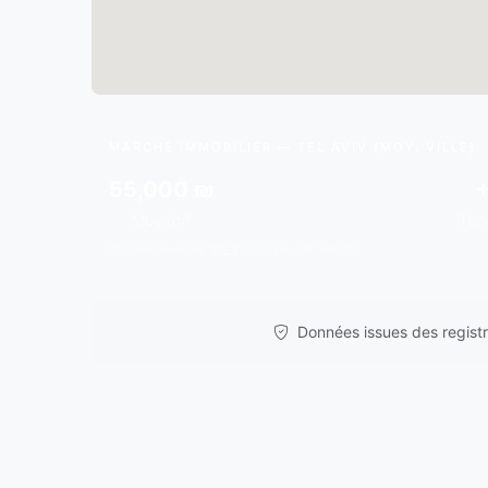
MARCHÉ IMMOBILIER — TEL AVIV (MOY. VILLE)
55,000 ₪
Moy./m²
Ten
Données issues de
gov.il
& analyses de marché.
Données issues des registre