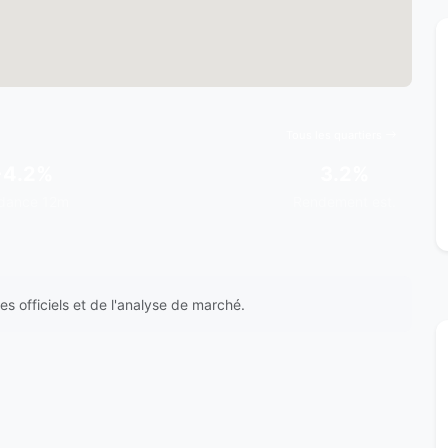
Tous les quartiers
+4.2%
3.2%
dance 12m
Rendement est.
s officiels et de l'analyse de marché.