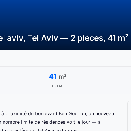
el aviv, Tel Aviv — 2 pièces, 41 m²
41
m²
SURFACE
e à proximité du boulevard Ben Gourion, un nouveau
 nombre limité de résidences voit le jour — à
 du caractère du Tel Aviv historique.