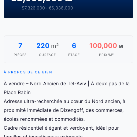
$7,326,000 · €6,336,000
7
220
6
100,000
m²
₪
PIÈCES
SURFACE
ÉTAGE
PRIX/M²
À PROPOS DE CE BIEN
À vendre – Nord Ancien de Tel-Aviv | À deux pas de la
Place Rabin
Adresse ultra-recherchée au cœur du Nord ancien, à
proximité immédiate de Dizengoff, des commerces,
écoles renommées et commodités.
Cadre résidentiel élégant et verdoyant, idéal pour
familles et investisseurs exigeants.