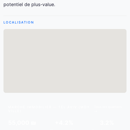
potentiel de plus-value.
LOCALISATION
Tous les quartiers
MARCHÉ IMMOBILIER — TEL AVIV (MOY.
VILLE)
55,000 ₪
+4.2%
3.2%