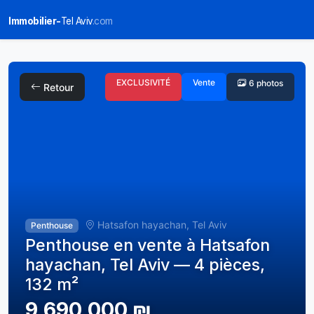
Immobilier-
Tel Aviv
.com
EXCLUSIVITÉ
Vente
6 photos
Retour
Hatsafon hayachan, Tel Aviv
Penthouse
Penthouse en vente à Hatsafon
hayachan, Tel Aviv — 4 pièces,
132 m²
9,690,000 ₪