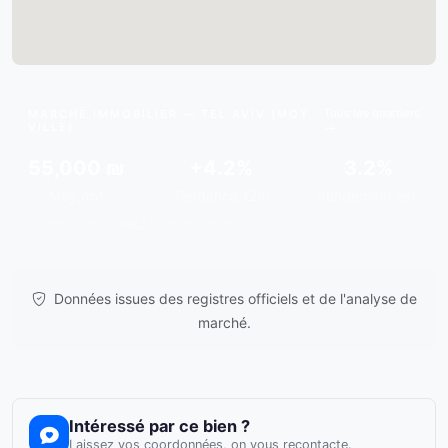
Tous les quartiers
MARCHÉ IMMOBILIER — TEL AVIV (MOY.
VILLE)
55,000 ₪
+4.2%
3.2%
Moy./m²
Tendance 12m
Rendement est.
Données issues de
gov.il
& analyses de marché.
Données issues des registres officiels et de l'analyse de
marché.
Intéressé par ce bien ?
Laissez vos coordonnées, on vous recontacte.