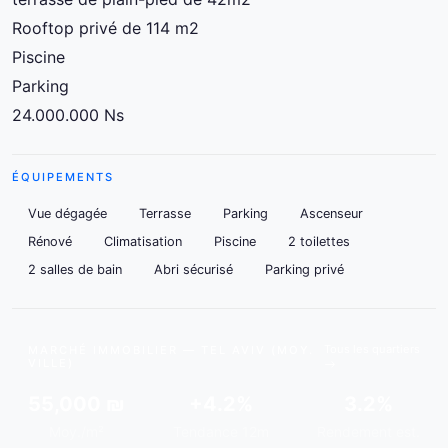
Rooftop privé de 114 m2
Piscine
Parking
24.000.000 Ns
ÉQUIPEMENTS
Vue dégagée
Terrasse
Parking
Ascenseur
Rénové
Climatisation
Piscine
2 toilettes
2 salles de bain
Abri sécurisé
Parking privé
Tous les quartiers
MARCHÉ IMMOBILIER — TEL AVIV (MOY.
VILLE)
55,000 ₪
+4.2%
3.2%
Moy./m²
Tendance 12m
Rendement est.