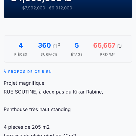
$7,992,000 · €6,912,000
4
360
5
66,667
m²
₪
PIÈCES
SURFACE
ÉTAGE
PRIX/M²
À PROPOS DE CE BIEN
Projet magnifique
RUE SOUTINE, à deux pas du Kikar Rabine,
Penthouse très haut standing
4 pieces de 205 m2
terrasse de plain-pied de 42m2