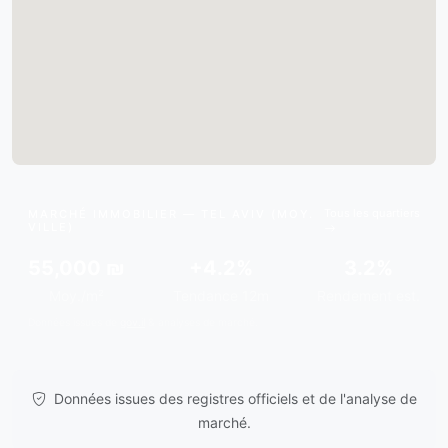
Tous les quartiers
MARCHÉ IMMOBILIER — TEL AVIV (MOY.
VILLE)
55,000 ₪
+4.2%
3.2%
Moy./m²
Tendance 12m
Rendement est.
Données issues de
gov.il
& analyses de marché.
Données issues des registres officiels et de l'analyse de
marché.