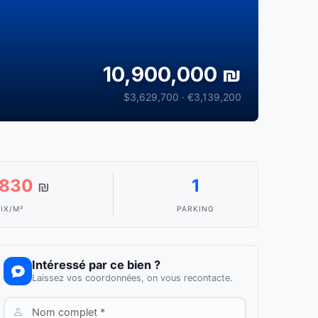
10,900,000 ₪
$3,629,700 · €3,139,200
,830
1
₪
IX/M²
PARKING
Intéressé par ce bien ?
Laissez vos coordonnées, on vous recontacte.