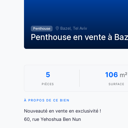
Bazel, Tel Aviv
Penthouse
Penthouse en vente à Baze
5
106
m²
PIÈCES
SURFACE
À PROPOS DE CE BIEN
Nouveauté en vente en exclusivité !
60, rue Yehoshua Ben Nun