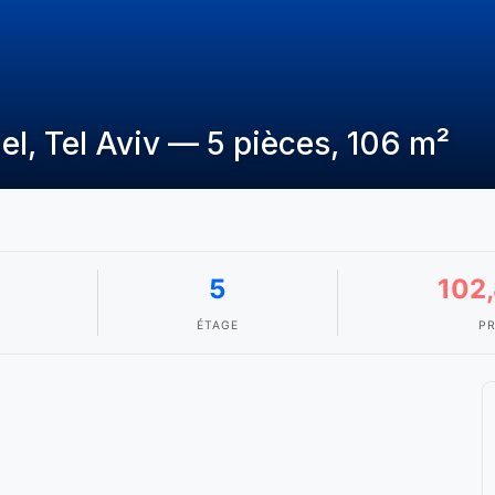
l, Tel Aviv — 5 pièces, 106 m²
5
102
ÉTAGE
PR