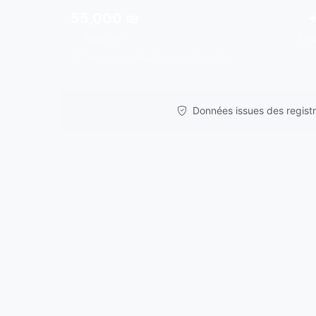
55,000 ₪
Moy./m²
Ten
Données issues de
gov.il
& analyses de marché.
Données issues des registre