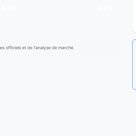
+4.2%
3.2%
dance 12m
Rendement est.
s officiels et de l'analyse de marché.