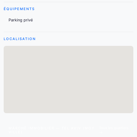
ÉQUIPEMENTS
Parking privé
LOCALISATION
Tous les quartiers
MARCHÉ IMMOBILIER — TEL AVIV (MOY.
VILLE)