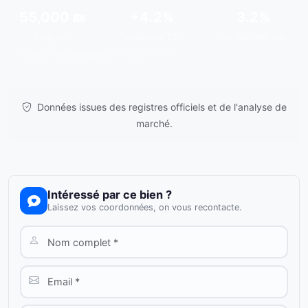
55,000 ₪
+4.2%
3.2%
Moy./m²
Tendance 12m
Rendement est.
Données issues de
gov.il
& analyses de marché.
Données issues des registres officiels et de l'analyse de
marché.
Intéressé par ce bien ?
Laissez vos coordonnées, on vous recontacte.