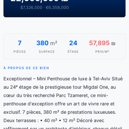
$7,326,000 · €6,358,000
7
380
24
57,895
m²
₪
PIÈCES
SURFACE
ÉTAGE
PRIX/M²
À PROPOS DE CE BIEN
Exceptionnel – Mini Penthouse de luxe à Tel-Aviv Situé
au 24ᵉ étage de la prestigieuse tour Migdal One, au
cœur du très recherché Parc Tzameret, ce mini-
penthouse d'exception offre un art de vivre rare et
exclusif. 7 pièces, 380 m² de prestations luxueuses.
Deux terrasses : • 40 m² • 12 m² Décoré avec
raffinement par un architecte d'intérieur, chaque détail