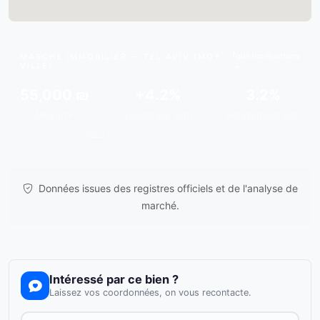
Tous les quartiers
MARCHÉ IMMOBILIER — TEL AVIV (MOY.
VILLE)
55,000 ₪
+4.2%
3.2%
Moy./m²
Tendance 12m
Rendement est.
Données issues de
gov.il
& analyses de marché.
Données issues des registres officiels et de l'analyse de
marché.
Intéressé par ce bien ?
Laissez vos coordonnées, on vous recontacte.