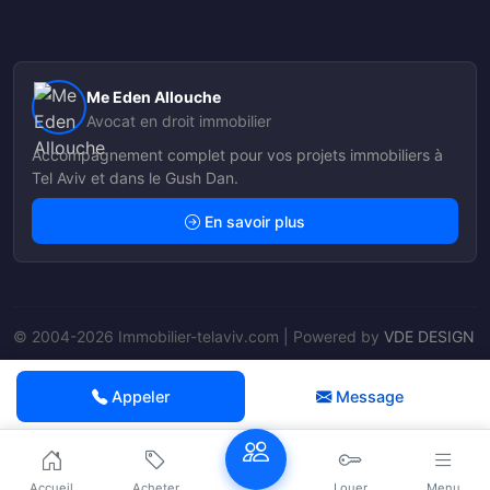
Me Eden Allouche
Avocat en droit immobilier
Accompagnement complet pour vos projets immobiliers à
Tel Aviv et dans le Gush Dan.
En savoir plus
© 2004-2026 Immobilier-telaviv.com | Powered by
VDE DESIGN
Nos Agents
Appeler
Message
Accueil
Acheter
Louer
Menu