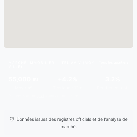
Tous les quartiers
MARCHÉ IMMOBILIER — TEL AVIV (MOY.
VILLE)
55,000 ₪
+4.2%
3.2%
Moy./m²
Tendance 12m
Rendement est.
Données issues de
gov.il
& analyses de marché.
Données issues des registres officiels et de l'analyse de
marché.