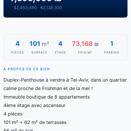
$2,453,480 · €2,128,320
4
101
4
73,168
1
m²
₪
PIÈCES
SURFACE
ÉTAGE
PRIX/M²
PARKING
À PROPOS DE CE BIEN
Duplex-Penthouse à vendre à Tel-Aviv, dans un quartier
calme proche de Frishman et de la mer !
Immeuble boutique de 8 appartements
4ème étage avec ascenseur
4 pièces
101 m² + 62 m² de terrasses
56 m² de toit