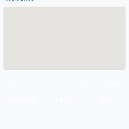
LOCALISATION
Tous les quartiers
MARCHÉ IMMOBILIER — TEL AVIV (MOY.
VILLE)
55,000 ₪
+4.2%
3.2%
Moy./m²
Tendance 12m
Rendement est.
Données issues de
gov.il
& analyses de marché.