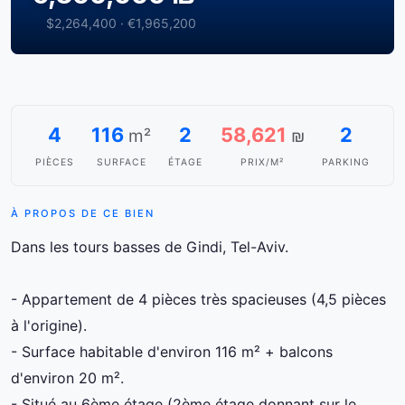
$2,264,400 · €1,965,200
4
116
2
58,621
2
m²
₪
PIÈCES
SURFACE
ÉTAGE
PRIX/M²
PARKING
À PROPOS DE CE BIEN
Dans les tours basses de Gindi, Tel-Aviv.
- Appartement de 4 pièces très spacieuses (4,5 pièces
à l'origine).
- Surface habitable d'environ 116 m² + balcons
d'environ 20 m².
- Situé au 6ème étage (2ème étage donnant sur le