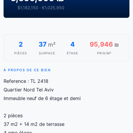
$1,182,150 · €1,025,950
2
37
4
95,946
m²
₪
PIÈCES
SURFACE
ÉTAGE
PRIX/M²
À PROPOS DE CE BIEN
Reference : TL 2418
Quartier Nord Tel Aviv
Immeuble neuf de 6 étage et demi
2 pièces
37 m2 + 14 m2 de terrasse
4 eme étage