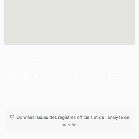
Tous les quartiers
MARCHÉ IMMOBILIER — TEL AVIV (MOY.
VILLE)
55,000 ₪
+4.2%
3.2%
Moy./m²
Tendance 12m
Rendement est.
Données issues de
gov.il
& analyses de marché.
Données issues des registres officiels et de l'analyse de
marché.