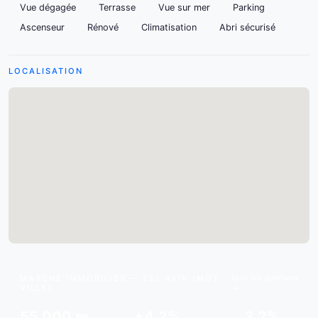
Vue dégagée
Terrasse
Vue sur mer
Parking
Ascenseur
Rénové
Climatisation
Abri sécurisé
LOCALISATION
Tous les quartiers
MARCHÉ IMMOBILIER — TEL AVIV (MOY.
VILLE)
55,000 ₪
+4.2%
3.2%