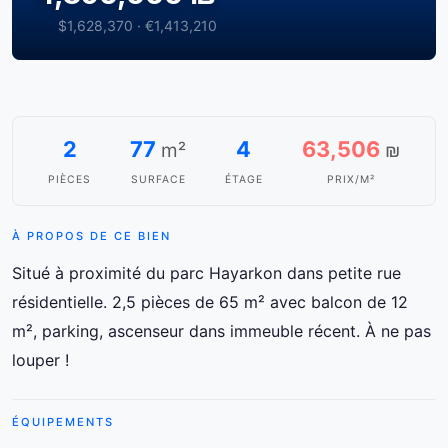
$1,628,370 · €1,413,210
2
77
4
63,506
m²
₪
PIÈCES
SURFACE
ÉTAGE
PRIX/M²
À PROPOS DE CE BIEN
Situé à proximité du parc Hayarkon dans petite rue
résidentielle. 2,5 pièces de 65 m² avec balcon de 12
m², parking, ascenseur dans immeuble récent. À ne pas
louper !
ÉQUIPEMENTS