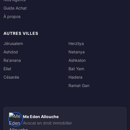
Guide Achat
À propos
AUTRES VILLES
Jérusalem
Herzliya
Ashdod
Netanya
Ra'anana
Ashkelon
Eilat
Bat Yam
Césarée
Hadera
Ramat Gan
Me Eden Allouche
Avocat en droit immobilier