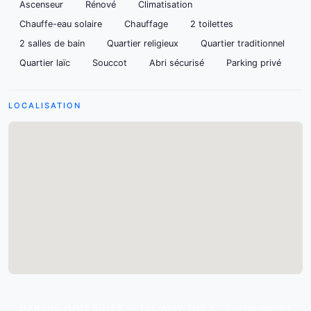
Ascenseur
Rénové
Climatisation
Chauffe-eau solaire
Chauffage
2 toilettes
2 salles de bain
Quartier religieux
Quartier traditionnel
Quartier laïc
Souccot
Abri sécurisé
Parking privé
LOCALISATION
Tous les quartiers
MARCHÉ IMMOBILIER — TEL AVIV (MOY.