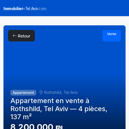
Immobilier-
Tel Aviv
.com
Vente
Retour
Rothshild, Tel Aviv
Appartement
Appartement en vente à
Rothshild, Tel Aviv — 4 pièces,
137 m²
8,200,000 ₪