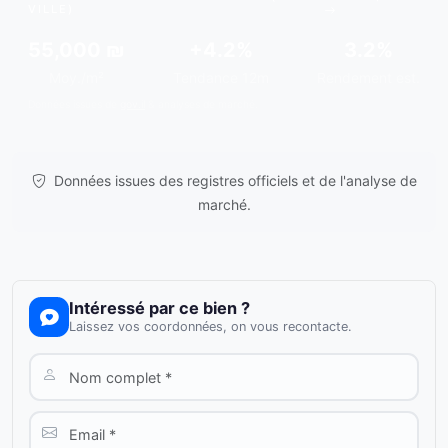
VILLE)
55,000 ₪
+4.2%
3.2%
Moy./m²
Tendance 12m
Rendement est.
Données issues de
gov.il
& analyses de marché.
Données issues des registres officiels et de l'analyse de
marché.
Intéressé par ce bien ?
Laissez vos coordonnées, on vous recontacte.