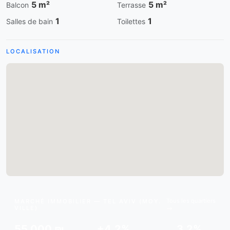
5 m²
5 m²
Balcon
Terrasse
1
1
Salles de bain
Toilettes
LOCALISATION
Tous les quartiers
MARCHÉ IMMOBILIER — TEL AVIV (MOY.
VILLE)
55,000 ₪
+4.2%
3.2%