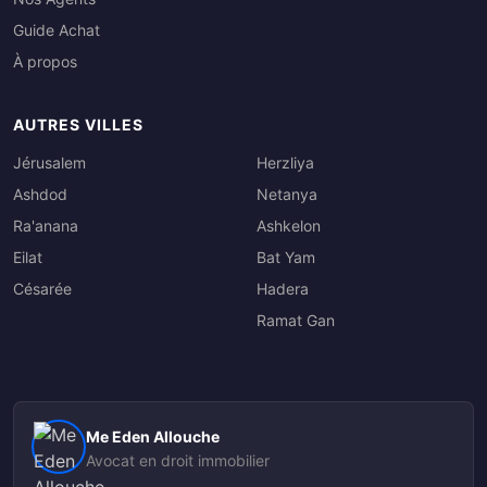
Guide Achat
À propos
AUTRES VILLES
Jérusalem
Herzliya
Ashdod
Netanya
Ra'anana
Ashkelon
Eilat
Bat Yam
Césarée
Hadera
Ramat Gan
Me Eden Allouche
Avocat en droit immobilier