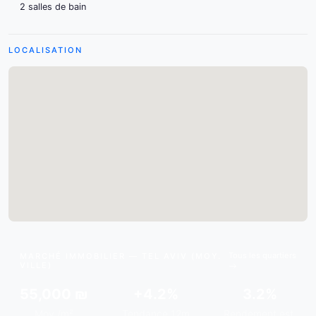
2 salles de bain
LOCALISATION
Tous les quartiers
MARCHÉ IMMOBILIER — TEL AVIV (MOY.
VILLE)
55,000 ₪
+4.2%
3.2%
Moy./m²
Tendance 12m
Rendement est.