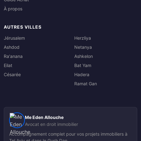
À propos
AUTRES VILLES
Jérusalem
Herzliya
Ashdod
Netanya
Ra'anana
Ashkelon
Eilat
Bat Yam
Césarée
Hadera
Ramat Gan
Me Eden Allouche
Avocat en droit immobilier
Accompagnement complet pour vos projets immobiliers à
Tel Aviv et dans le Gush Dan.