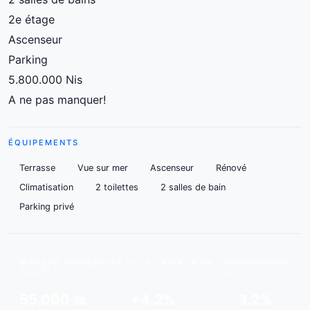
2e étage
Ascenseur
Parking
5.800.000 Nis
A ne pas manquer!
ÉQUIPEMENTS
Terrasse
Vue sur mer
Ascenseur
Rénové
Climatisation
2 toilettes
2 salles de bain
Parking privé
Tous les quartiers
MARCHÉ IMMOBILIER — TEL AVIV (MOY.
VILLE)
55,000 ₪
+4.2%
3.2%