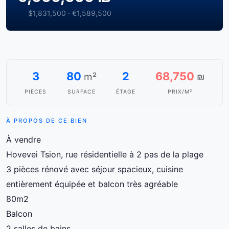
$1,831,500 · €1,589,500
3
80
2
68,750
m²
₪
PIÈCES
SURFACE
ÉTAGE
PRIX/M²
À PROPOS DE CE BIEN
À vendre
Hovevei Tsion, rue résidentielle à 2 pas de la plage
3 pièces rénové avec séjour spacieux, cuisine
entièrement équipée et balcon très agréable
80m2
Balcon
2 salles de bains