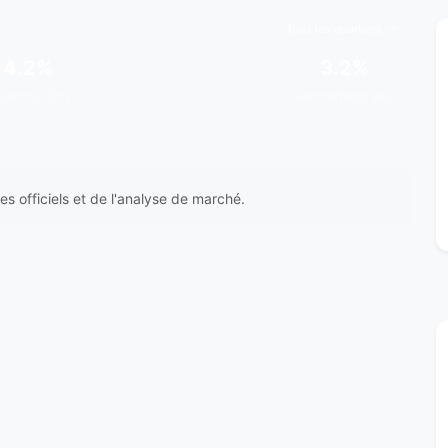
Tous les quartiers
+4.2%
3.2%
dance 12m
Rendement est.
s officiels et de l'analyse de marché.