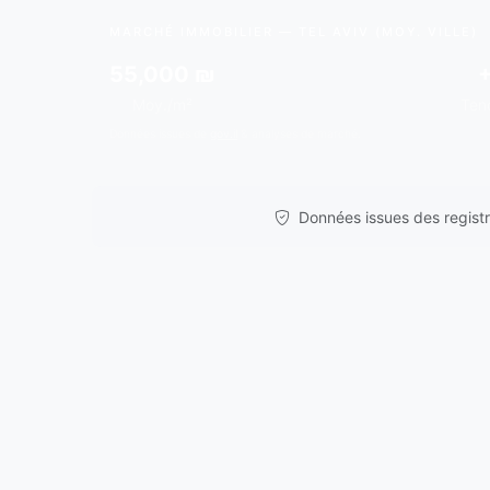
MARCHÉ IMMOBILIER — TEL AVIV (MOY. VILLE)
55,000 ₪
Moy./m²
Ten
Données issues de
gov.il
& analyses de marché.
Données issues des registre