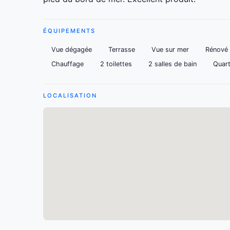
ÉQUIPEMENTS
Vue dégagée
Terrasse
Vue sur mer
Rénové
Chauffage
2 toilettes
2 salles de bain
Quart
LOCALISATION