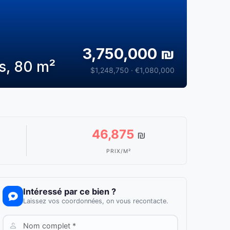
3,750,000 ₪
s, 80 m²
$1,248,750 · €1,080,000
46,875
₪
PRIX/M²
Intéressé par ce bien ?
Laissez vos coordonnées, on vous recontacte.