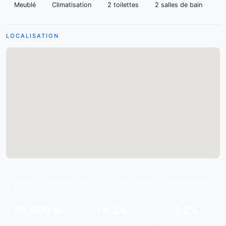
Meublé
Climatisation
2 toilettes
2 salles de bain
LOCALISATION
Tous les quartiers
MARCHÉ IMMOBILIER — TEL AVIV (MOY.
VILLE)
55,000 ₪
+4.2%
3.2%
Moy./m²
Tendance 12m
Rendement est.