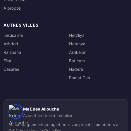
À propos
AUTRES VILLES
Jérusalem
Herzliya
Ashdod
Netanya
Ra'anana
Ashkelon
Eilat
Bat Yam
Césarée
Hadera
Ramat Gan
Me Eden Allouche
Avocat en droit immobilier
Accompagnement complet pour vos projets immobiliers à
Tel Aviv et dans le Gush Dan.