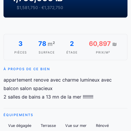
$1,581,750 · €1,372,750
3
78
2
60,897
m²
₪
PIÈCES
SURFACE
ÉTAGE
PRIX/M²
À PROPOS DE CE BIEN
appartement renove avec charme lumineux avec
balcon salon spacieux
2 salles de bains a 13 mn de la mer !!!!!!!!!
ÉQUIPEMENTS
Vue dégagée
Terrasse
Vue sur mer
Rénové