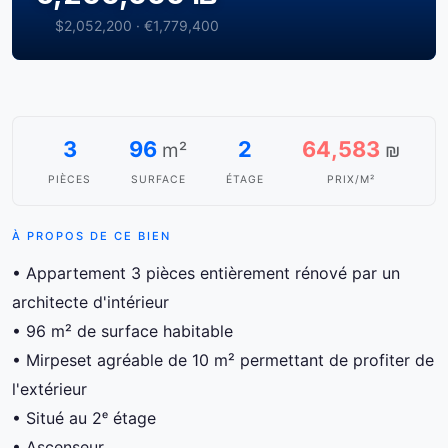
$2,052,200 · €1,779,400
3
96
2
64,583
m²
₪
PIÈCES
SURFACE
ÉTAGE
PRIX/M²
À PROPOS DE CE BIEN
• Appartement 3 pièces entièrement rénové par un
architecte d'intérieur
• 96 m² de surface habitable
• Mirpeset agréable de 10 m² permettant de profiter de
l'extérieur
• Situé au 2ᵉ étage
• Ascenseur