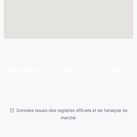
Tous les quartiers
MARCHÉ IMMOBILIER — TEL AVIV (MOY.
VILLE)
55,000 ₪
+4.2%
3.2%
Moy./m²
Tendance 12m
Rendement est.
Données issues de
gov.il
& analyses de marché.
Données issues des registres officiels et de l'analyse de
marché.