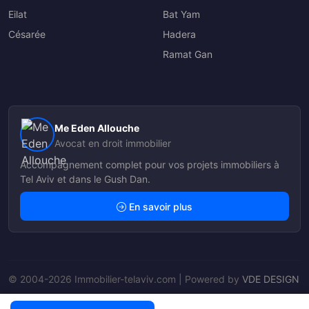
Eilat
Bat Yam
Césarée
Hadera
Ramat Gan
Me Eden Allouche
Avocat en droit immobilier
Accompagnement complet pour vos projets immobiliers à
Tel Aviv et dans le Gush Dan.
En savoir plus
© 2004-2026 Immobilier-telaviv.com | Powered by
VDE DESIGN
Nos Agents