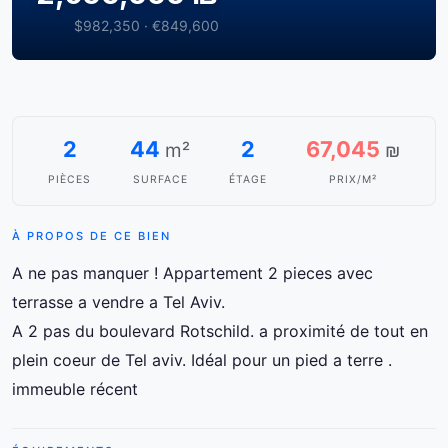
$982,350 · €849,600
2
44
2
67,045
m²
₪
PIÈCES
SURFACE
ÉTAGE
PRIX/M²
À PROPOS DE CE BIEN
A ne pas manquer ! Appartement 2 pieces avec
terrasse a vendre a Tel Aviv.
A 2 pas du boulevard Rotschild. a proximité de tout en
plein coeur de Tel aviv. Idéal pour un pied a terre .
immeuble récent