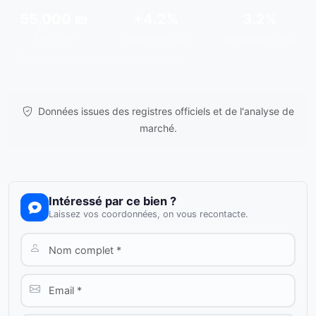
55,000 ₪
+4.2%
3.2%
Moy./m²
Tendance 12m
Rendement est.
Données issues de
gov.il
& analyses de marché.
Données issues des registres officiels et de l'analyse de
marché.
Intéressé par ce bien ?
Laissez vos coordonnées, on vous recontacte.