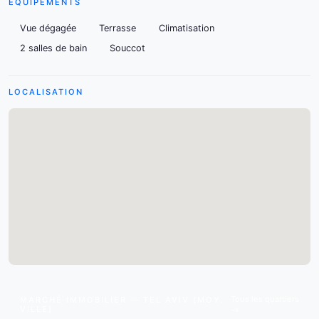
ÉQUIPEMENTS
Vue dégagée
Terrasse
Climatisation
2 salles de bain
Souccot
LOCALISATION
Tous les quartiers
MARCHÉ IMMOBILIER — TEL AVIV (MOY.
VILLE)