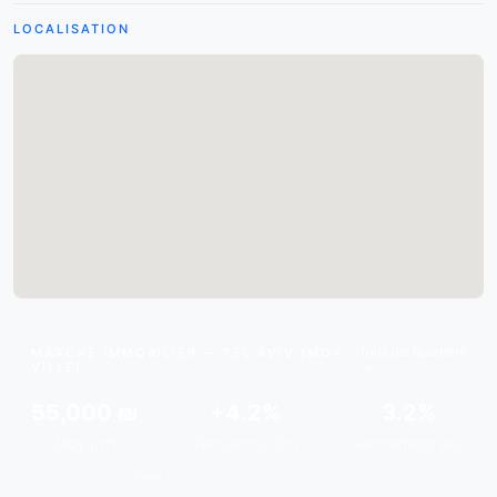
LOCALISATION
Tous les quartiers
MARCHÉ IMMOBILIER — TEL AVIV (MOY.
VILLE)
55,000 ₪
+4.2%
3.2%
Moy./m²
Tendance 12m
Rendement est.
Données issues de
gov.il
& analyses de marché.