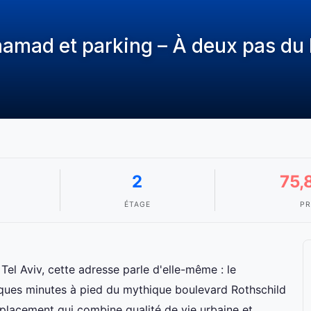
amad et parking – À deux pas du 
2
75,
ÉTAGE
PR
Tel Aviv, cette adresse parle d'elle-même : le
lques minutes à pied du mythique boulevard Rothschild
placement qui combine qualité de vie urbaine et