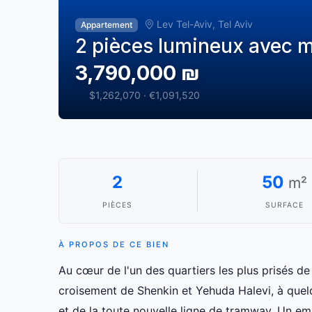
Lev Tel-Aviv, Tel Aviv
Appartement
2 pièces lumineux avec m
3,790,000 ₪
$1,262,070 · €1,091,520
2
50
m²
PIÈCES
SURFACE
À PROPOS DE CE BIEN
Au cœur de l'un des quartiers les plus prisés de 
croisement de Shenkin et Yehuda Halevi, à que
et de la toute nouvelle ligne de tramway. Un em