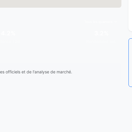
Tous les quartiers
+4.2%
3.2%
dance 12m
Rendement est.
s officiels et de l'analyse de marché.