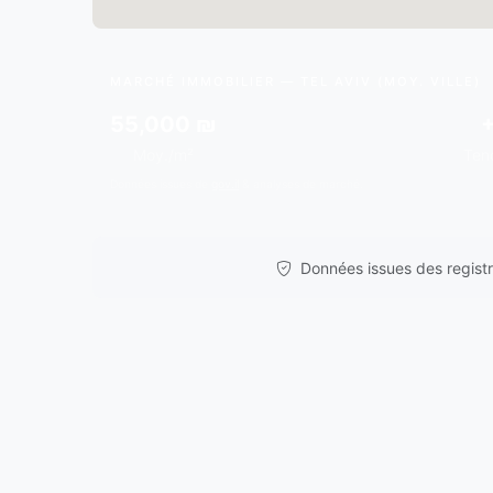
MARCHÉ IMMOBILIER — TEL AVIV (MOY. VILLE)
55,000 ₪
Moy./m²
Ten
Données issues de
gov.il
& analyses de marché.
Données issues des registre