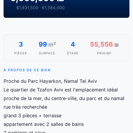
$1,831,500 · €1,584,000
3
99
4
55,556
m²
₪
PIÈCES
SURFACE
ÉTAGE
PRIX/M²
À PROPOS DE CE BIEN
Proche du Parc Hayarkon, Namal Tel Aviv
Le quartier de Tzafon Aviv est l'emplacement idéal
proche de la mer, du centre-ville, du parc et du namal
rue très recherchée
grand 3 pièces + terrasse
appartement avec 2 salles de bains
2 parkings et cave