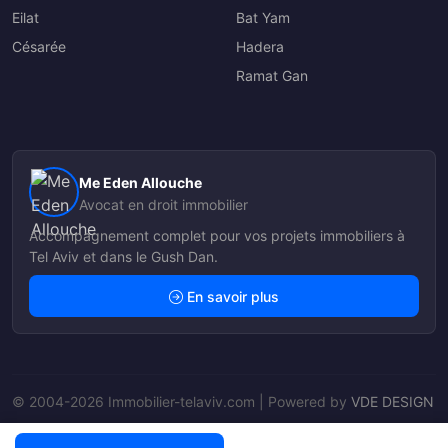
Eilat
Bat Yam
Césarée
Hadera
Ramat Gan
Me Eden Allouche
Avocat en droit immobilier
Accompagnement complet pour vos projets immobiliers à
Tel Aviv et dans le Gush Dan.
En savoir plus
© 2004-2026 Immobilier-telaviv.com | Powered by
VDE DESIGN
Nos Agents