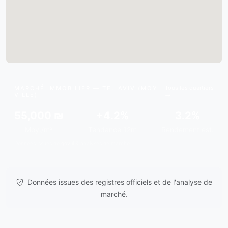
Tous les quartiers
MARCHÉ IMMOBILIER — TEL AVIV (MOY.
VILLE)
55,000 ₪
+4.2%
3.2%
Moy./m²
Tendance 12m
Rendement est.
Données issues de
gov.il
& analyses de marché.
Données issues des registres officiels et de l'analyse de
marché.