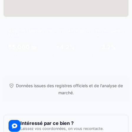
Tous les quartiers
MARCHÉ IMMOBILIER — TEL AVIV (MOY.
VILLE)
55,000 ₪
+4.2%
3.2%
Moy./m²
Tendance 12m
Rendement est.
Données issues de
gov.il
& analyses de marché.
Données issues des registres officiels et de l'analyse de
marché.
Intéressé par ce bien ?
Laissez vos coordonnées, on vous recontacte.