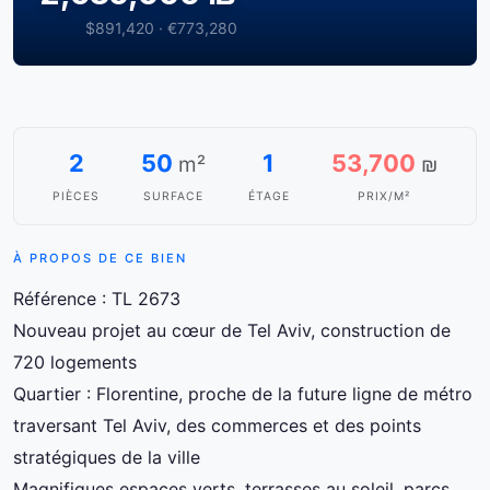
$891,420 · €773,280
2
50
1
53,700
m²
₪
PIÈCES
SURFACE
ÉTAGE
PRIX/M²
À PROPOS DE CE BIEN
Référence : TL 2673
Nouveau projet au cœur de Tel Aviv, construction de
720 logements
Quartier : Florentine, proche de la future ligne de métro
traversant Tel Aviv, des commerces et des points
stratégiques de la ville
Magnifiques espaces verts, terrasses au soleil, parcs