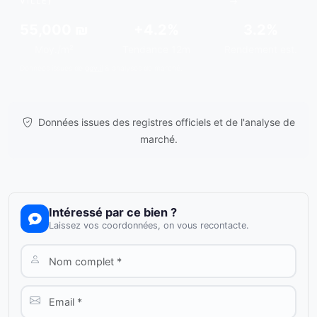
VILLE)
55,000 ₪
+4.2%
3.2%
Moy./m²
Tendance 12m
Rendement est.
Données issues de
gov.il
& analyses de marché.
Données issues des registres officiels et de l'analyse de
marché.
Intéressé par ce bien ?
Laissez vos coordonnées, on vous recontacte.