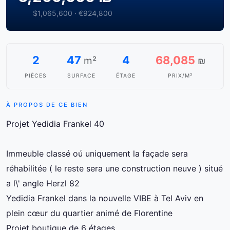
$1,065,600 · €924,800
2
47
4
68,085
m²
₪
PIÈCES
SURFACE
ÉTAGE
PRIX/M²
À PROPOS DE CE BIEN
Projet Yedidia Frankel 40
Immeuble classé oú uniquement la façade sera
réhabilitée ( le reste sera une construction neuve ) situé
a l\' angle Herzl 82
Yedidia Frankel dans la nouvelle VIBE à Tel Aviv en
plein cœur du quartier animé de Florentine
Projet boutique de 6 étages