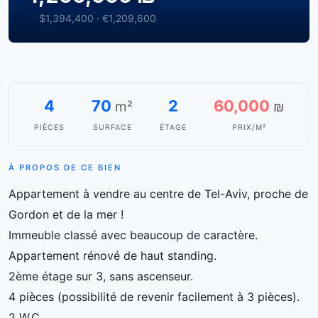
$1,394,400 · €1,209,600
4
70
2
60,000
m²
₪
PIÈCES
SURFACE
ÉTAGE
PRIX/M²
À PROPOS DE CE BIEN
Appartement à vendre au centre de Tel-Aviv, proche de
Gordon et de la mer !
Immeuble classé avec beaucoup de caractère.
Appartement rénové de haut standing.
2ème étage sur 3, sans ascenseur.
4 pièces (possibilité de revenir facilement à 3 pièces).
2 W.C.