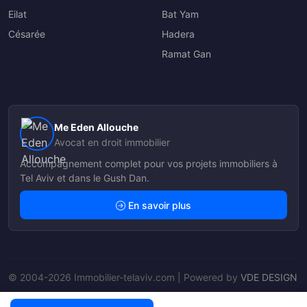
Eilat
Bat Yam
Césarée
Hadera
Ramat Gan
Me Eden Allouche
Avocat en droit immobilier
Accompagnement complet pour vos projets immobiliers à
Tel Aviv et dans le Gush Dan.
En savoir plus
© 2004-2026 Immobilier-telaviv.com | Powered by
VDE DESIGN
Nos Agents