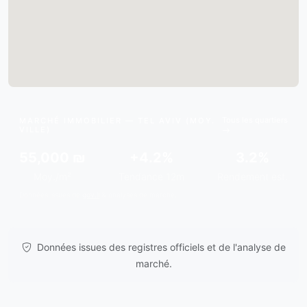
Tous les quartiers
MARCHÉ IMMOBILIER — TEL AVIV (MOY.
VILLE)
55,000 ₪
+4.2%
3.2%
Moy./m²
Tendance 12m
Rendement est.
Données issues de
gov.il
& analyses de marché.
Données issues des registres officiels et de l'analyse de
marché.