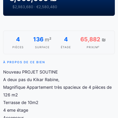
$2,983,680 · €2,580,480
4
136
4
65,882
m²
₪
PIÈCES
SURFACE
ÉTAGE
PRIX/M²
À PROPOS DE CE BIEN
Nouveau PROJET SOUTINE
A deux pas du Kikar Rabine,
Magnifique Appartement très spacieux de 4 pièces de
126 m2
Terrasse de 10m2
4 eme étage
Ascenseur