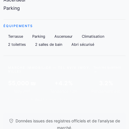
Parking
ÉQUIPEMENTS
Terrasse
Parking
Ascenseur
Climatisation
2 toilettes
2 salles de bain
Abri sécurisé
Tous les quartiers
MARCHÉ IMMOBILIER — TEL AVIV (MOY.
VILLE)
55,000 ₪
+4.2%
3.2%
Moy./m²
Tendance 12m
Rendement est.
Données issues de
gov.il
& analyses de marché.
Données issues des registres officiels et de l'analyse de
marché.