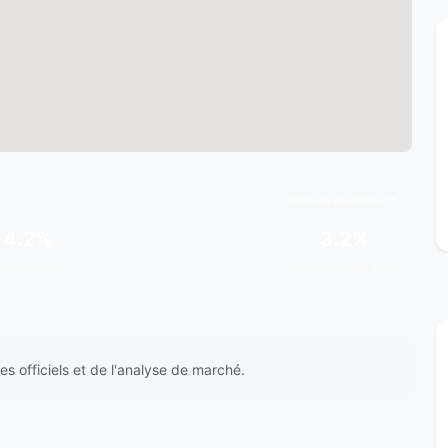
Tous les quartiers
+4.2%
3.2%
dance 12m
Rendement est.
s officiels et de l'analyse de marché.