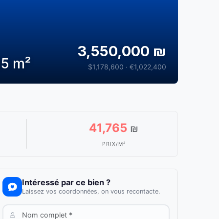
3,550,000 ₪
85 m²
$1,178,600 · €1,022,400
41,765
₪
PRIX/M²
Intéressé par ce bien ?
Laissez vos coordonnées, on vous recontacte.