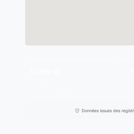
MARCHÉ IMMOBILIER — TEL AVIV (MOY. VILLE)
55,000 ₪
Moy./m²
Ten
Données issues de
gov.il
& analyses de marché.
Données issues des registre