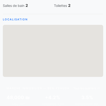
2
2
Salles de bain
Toilettes
LOCALISATION
MARCHÉ IMMOBILIER — BEN-YEHUDA
Tous les quartiers
48,000 ₪
+4.2%
3.5%
Moy./m²
Tendance 12m
Rendement est.