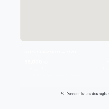
MARCHÉ IMMOBILIER — BAVLI
58,000 ₪
Moy./m²
Ten
Données issues de
gov.il
& analyses de marché.
Données issues des registre