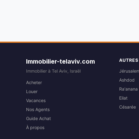
AUTRES
Immobilier-telaviv.com
Immobilier à Tel Aviv, Israël
Jérusale
Ashdod
Acheter
Ra'anana
Louer
Eilat
Vacances
Césarée
Nos Agents
Guide Achat
À propos