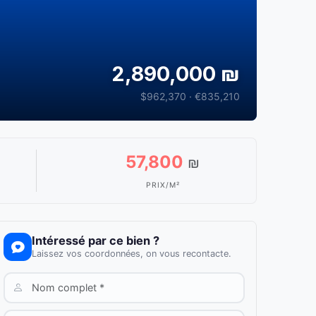
2,890,000 ₪
$962,370 · €835,210
57,800
₪
PRIX/M²
Intéressé par ce bien ?
Laissez vos coordonnées, on vous recontacte.