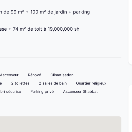
sh de 99 m² + 100 m² de jardin + parking
se + 74 m² de toit à 19,000,000 sh
Ascenseur
Rénové
Climatisation
e
2 toilettes
2 salles de bain
Quartier religieux
bri sécurisé
Parking privé
Ascenseur Shabbat