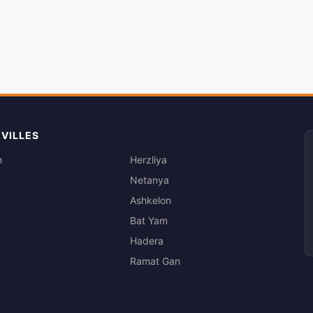
 VILLES
m
Herzliya
Netanya
Ashkelon
Bat Yam
Hadera
Ramat Gan