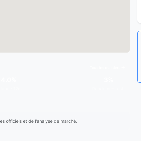
Tous les quartiers
+4.0%
3%
dance 12m
Rendement est.
s officiels et de l'analyse de marché.