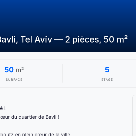
vli, Tel Aviv — 2 pièces, 50 m²
50
5
m²
SURFACE
ÉTAGE
é !
œur du quartier de Bavli !
boutz en plein cœur de la ville