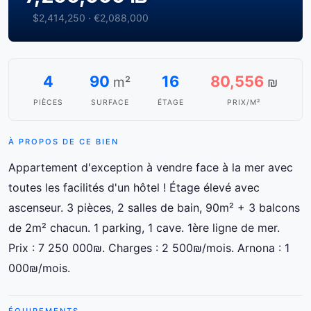
$2,414,250 · €2,088,000
4
90
16
80,556
m²
₪
PIÈCES
SURFACE
ÉTAGE
PRIX/M²
À PROPOS DE CE BIEN
Appartement d'exception à vendre face à la mer avec
toutes les facilités d'un hôtel ! Étage élevé avec
ascenseur. 3 pièces, 2 salles de bain, 90m² + 3 balcons
de 2m² chacun. 1 parking, 1 cave. 1ère ligne de mer.
Prix : 7 250 000₪. Charges : 2 500₪/mois. Arnona : 1
000₪/mois.