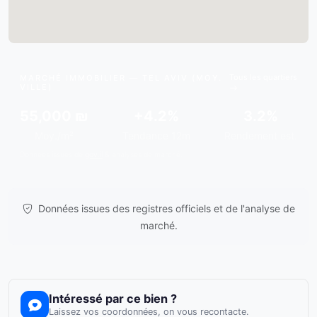
Tous les quartiers
MARCHÉ IMMOBILIER — TEL AVIV (MOY.
VILLE)
55,000 ₪
+4.2%
3.2%
Moy./m²
Tendance 12m
Rendement est.
Données issues de
gov.il
& analyses de marché.
Données issues des registres officiels et de l'analyse de
marché.
Intéressé par ce bien ?
Laissez vos coordonnées, on vous recontacte.