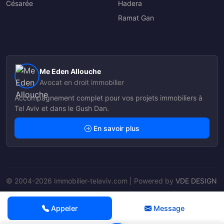
Césarée
Hadera
Ramat Gan
Me Eden Allouche
Avocat en droit immobilier
Accompagnement complet pour vos projets immobiliers à
Tel Aviv et dans le Gush Dan.
En savoir plus
© 2004-2026 Immobilier-telaviv.com | Powered by
VDE DESIGN
Nos Agents
Appeler
Message