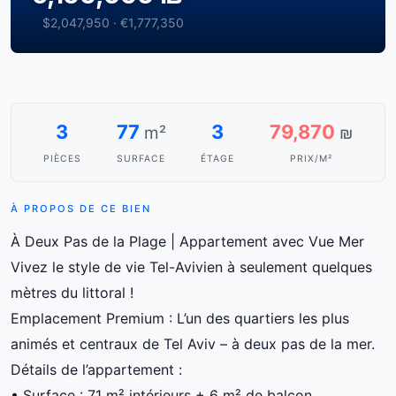
$2,047,950 · €1,777,350
3
77
3
79,870
m²
₪
PIÈCES
SURFACE
ÉTAGE
PRIX/M²
À PROPOS DE CE BIEN
À Deux Pas de la Plage | Appartement avec Vue Mer
Vivez le style de vie Tel-Avivien à seulement quelques
mètres du littoral !
Emplacement Premium : L’un des quartiers les plus
animés et centraux de Tel Aviv – à deux pas de la mer.
Détails de l’appartement :
• Surface : 71 m² intérieurs + 6 m² de balcon