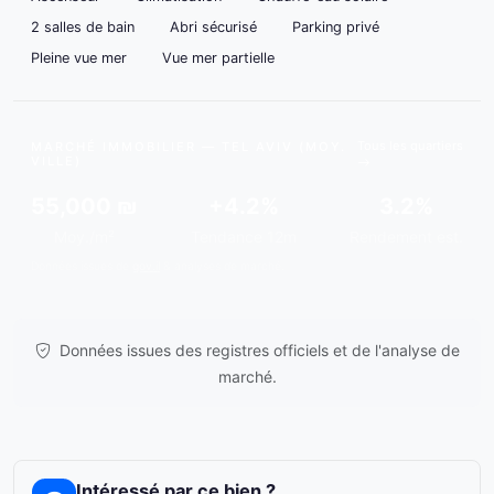
2 salles de bain
Abri sécurisé
Parking privé
Pleine vue mer
Vue mer partielle
Tous les quartiers
MARCHÉ IMMOBILIER — TEL AVIV (MOY.
VILLE)
55,000 ₪
+4.2%
3.2%
Moy./m²
Tendance 12m
Rendement est.
Données issues de
gov.il
& analyses de marché.
Données issues des registres officiels et de l'analyse de
marché.
Intéressé par ce bien ?