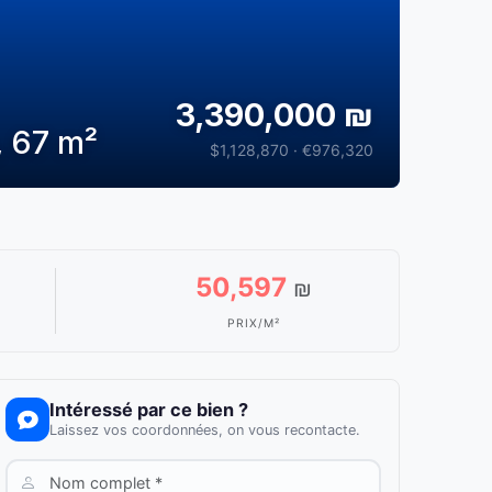
3,390,000 ₪
, 67 m²
$1,128,870 · €976,320
50,597
₪
PRIX/M²
Intéressé par ce bien ?
Laissez vos coordonnées, on vous recontacte.