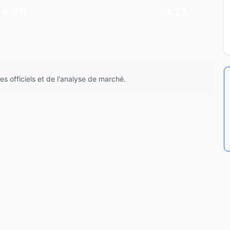
+4.2%
3.2%
dance 12m
Rendement est.
s officiels et de l'analyse de marché.