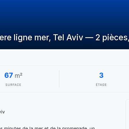
re ligne mer, Tel Aviv — 2 pièces
67
3
m²
SURFACE
ÉTAGE
viv
s minutes de la mer et de la promenade, un