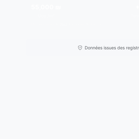
55,000 ₪
Moy./m²
Ten
Données issues de
gov.il
& analyses de marché.
Données issues des registre